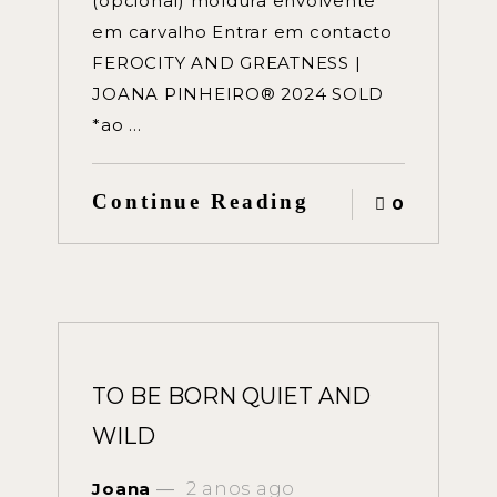
(opcional) moldura envolvente
em carvalho Entrar em contacto
FEROCITY AND GREATNESS |
JOANA PINHEIRO® 2024 SOLD
*ao …
Continue Reading
0
TO BE BORN QUIET AND
WILD
Joana
2 anos ago