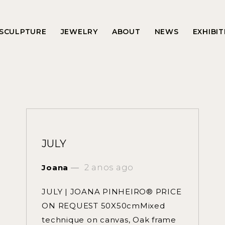
 SCULPTURE
JEWELRY
ABOUT
NEWS
EXHIBI
JULY
Joana
2 anos ago
JULY | JOANA PINHEIRO® PRICE
ON REQUEST 50X50cmMixed
technique on canvas, Oak frame