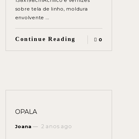
138x198cmAcrílico e vernizes
sobre tela de linho, moldura
envolvente …
Continue Reading
0
OPALA
Joana
2 anos ago