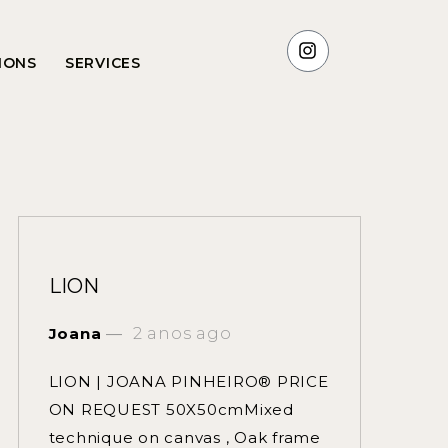
TIONS
SERVICES
LION
Joana
2 anos ago
LION | JOANA PINHEIRO® PRICE
ON REQUEST 50X50cmMixed
technique on canvas , Oak frame